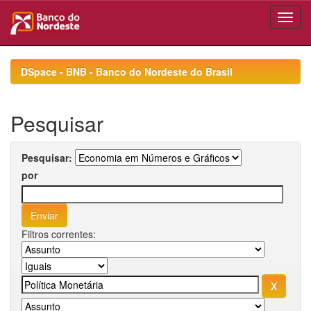
Skip
navigation
DSpace - BNB - Banco do Nordeste do Brasil
Pesquisar
Pesquisar:
por
Filtros correntes: