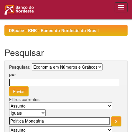
Skip
navigation
DSpace - BNB - Banco do Nordeste do Brasil
Pesquisar
Pesquisar:
por
Filtros correntes: