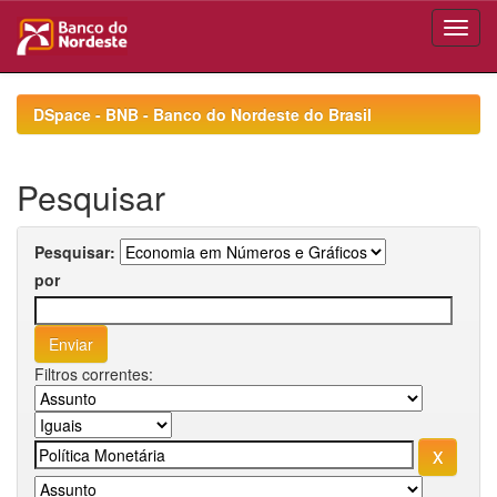
Skip
navigation
DSpace - BNB - Banco do Nordeste do Brasil
Pesquisar
Pesquisar:
por
Filtros correntes: