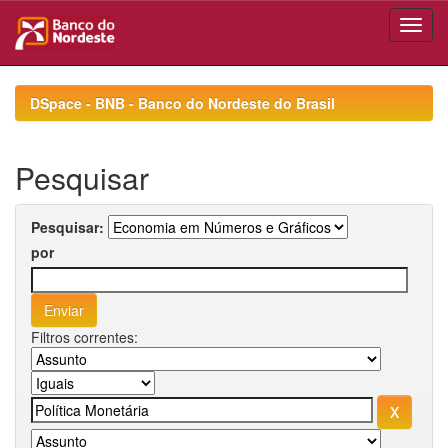
Skip
navigation
DSpace - BNB - Banco do Nordeste do Brasil
Pesquisar
Pesquisar:
por
Filtros correntes: