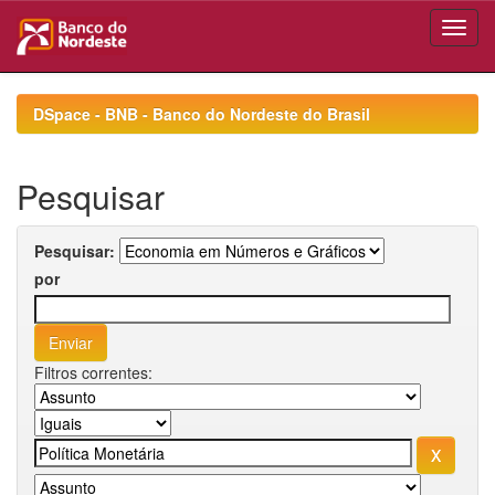
Skip
navigation
DSpace - BNB - Banco do Nordeste do Brasil
Pesquisar
Pesquisar:
por
Filtros correntes: