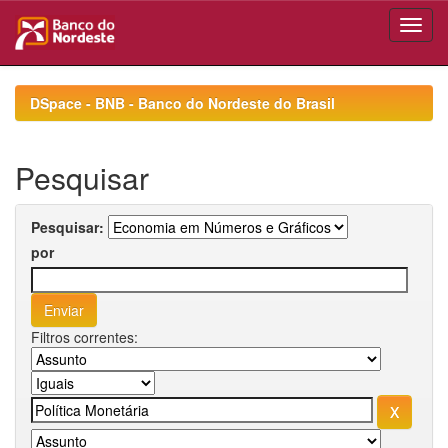
Skip
navigation
DSpace - BNB - Banco do Nordeste do Brasil
Pesquisar
Pesquisar:
por
Filtros correntes: