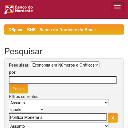
Skip
navigation
DSpace - BNB - Banco do Nordeste do Brasil
Pesquisar
Pesquisar:
por
Filtros correntes: