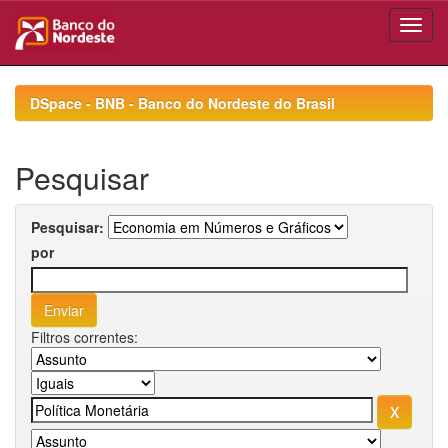
Skip
navigation
DSpace - BNB - Banco do Nordeste do Brasil
Pesquisar
Pesquisar:
por
Filtros correntes: