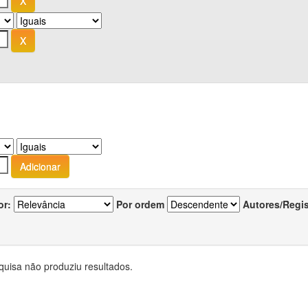
or:
Por ordem
Autores/Regi
quisa não produziu resultados.