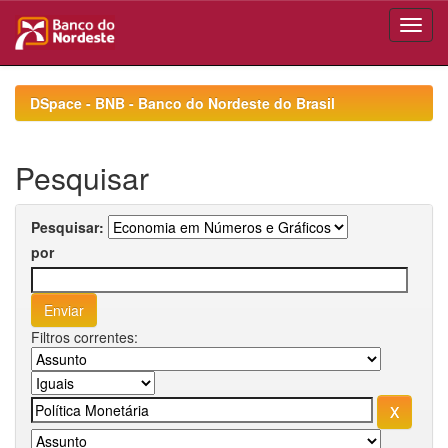
Skip
navigation
DSpace - BNB - Banco do Nordeste do Brasil
Pesquisar
Pesquisar:
por
Filtros correntes: