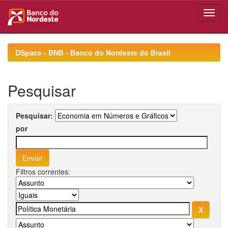
Skip
navigation
DSpace - BNB - Banco do Nordeste do Brasil
Pesquisar
Pesquisar:
por
Filtros correntes: