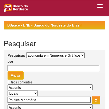
Skip
navigation
DSpace - BNB - Banco do Nordeste do Brasil
Pesquisar
Pesquisar:
por
Filtros correntes: