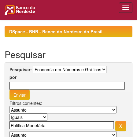
Skip
navigation
DSpace - BNB - Banco do Nordeste do Brasil
Pesquisar
Pesquisar:
por
Filtros correntes: