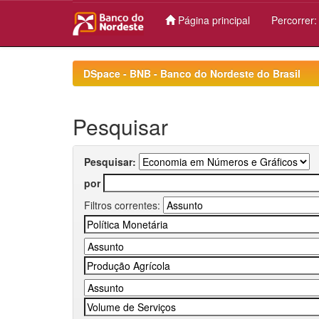
Página principal
Percorrer
Skip
navigation
DSpace - BNB - Banco do Nordeste do Brasil
Pesquisar
Pesquisar:
por
Filtros correntes: