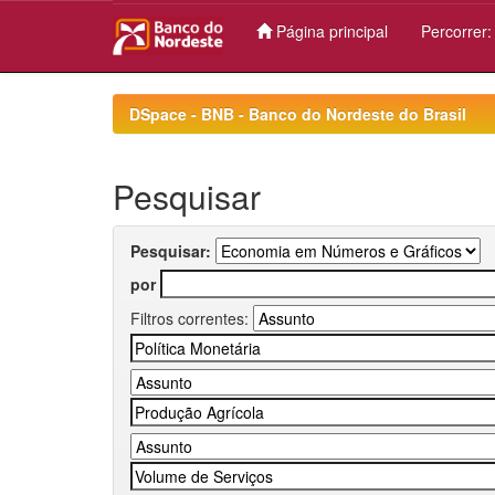
Página principal
Percorrer
Skip
navigation
DSpace - BNB - Banco do Nordeste do Brasil
Pesquisar
Pesquisar:
por
Filtros correntes: