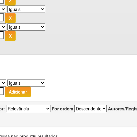
or:
Por ordem
Autores/Regi
quisa não produziu resultados.