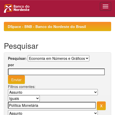
Skip
navigation
DSpace - BNB - Banco do Nordeste do Brasil
Pesquisar
Pesquisar:
por
Filtros correntes: