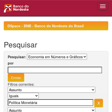
Skip
navigation
DSpace - BNB - Banco do Nordeste do Brasil
Pesquisar
Pesquisar:
por
Filtros correntes: