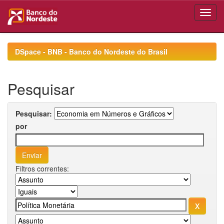
Skip
navigation
DSpace - BNB - Banco do Nordeste do Brasil
Pesquisar
Pesquisar:
por
Filtros correntes: