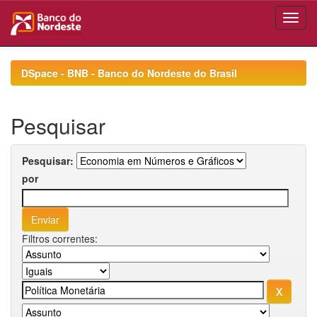
Skip
navigation
DSpace - BNB - Banco do Nordeste do Brasil
Pesquisar
Pesquisar:
por
Filtros correntes: