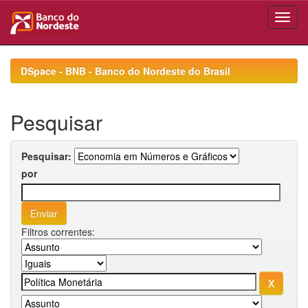
Skip
navigation
DSpace - BNB - Banco do Nordeste do Brasil
Pesquisar
Pesquisar:
por
Filtros correntes: