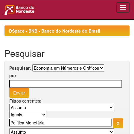
Skip
navigation
DSpace - BNB - Banco do Nordeste do Brasil
Pesquisar
Pesquisar:
por
Filtros correntes: