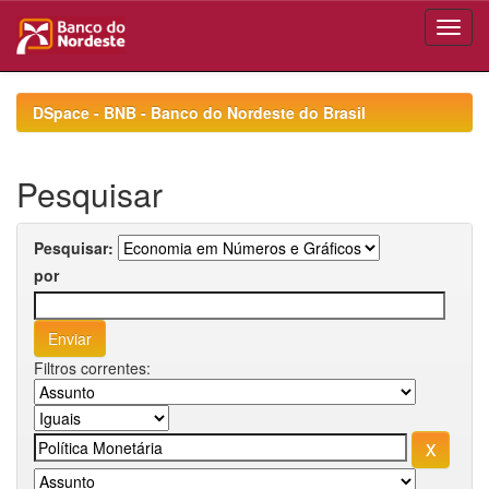
Skip
navigation
DSpace - BNB - Banco do Nordeste do Brasil
Pesquisar
Pesquisar:
por
Filtros correntes: