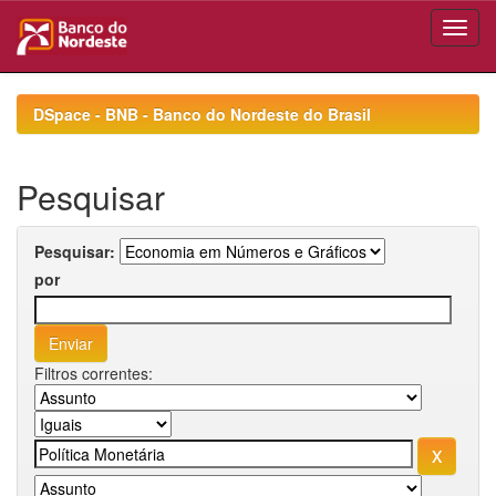
Skip
navigation
DSpace - BNB - Banco do Nordeste do Brasil
Pesquisar
Pesquisar:
por
Filtros correntes: