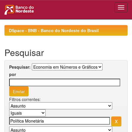
Skip
navigation
DSpace - BNB - Banco do Nordeste do Brasil
Pesquisar
Pesquisar:
por
Filtros correntes: