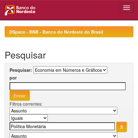
Skip
navigation
DSpace - BNB - Banco do Nordeste do Brasil
Pesquisar
Pesquisar:
por
Filtros correntes: