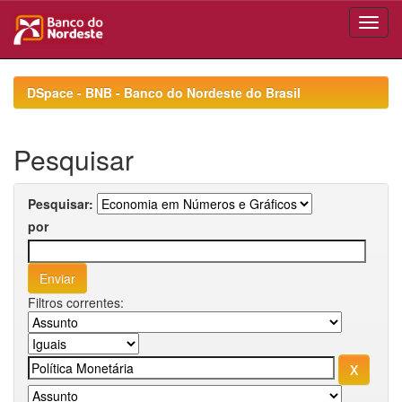
Skip
navigation
DSpace - BNB - Banco do Nordeste do Brasil
Pesquisar
Pesquisar:
por
Filtros correntes: