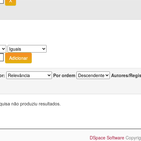
or:
Por ordem
Autores/Regi
quisa não produziu resultados.
DSpace Software
Copyrig