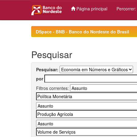
Página principal
Percorrer
Skip
navigation
DSpace - BNB - Banco do Nordeste do Brasil
Pesquisar
Pesquisar:
por
Filtros correntes: