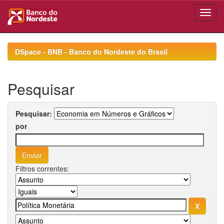
Skip
navigation
DSpace - BNB - Banco do Nordeste do Brasil
Pesquisar
Pesquisar:
por
Filtros correntes: