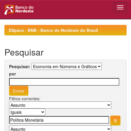
Skip
navigation
DSpace - BNB - Banco do Nordeste do Brasil
Pesquisar
Pesquisar:
por
Filtros correntes: