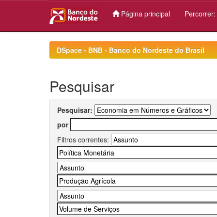
Página principal
Percorrer
Skip
navigation
DSpace - BNB - Banco do Nordeste do Brasil
Pesquisar
Pesquisar:
por
Filtros correntes: