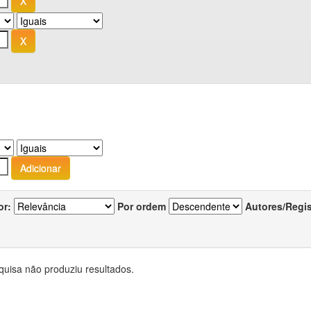
or:
Por ordem
Autores/Regi
quisa não produziu resultados.