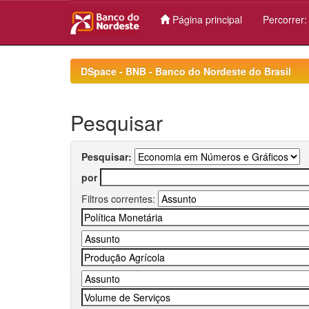
Página principal
Percorrer
Skip
navigation
DSpace - BNB - Banco do Nordeste do Brasil
Pesquisar
Pesquisar:
por
Filtros correntes: