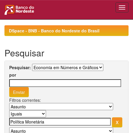
Skip
navigation
DSpace - BNB - Banco do Nordeste do Brasil
Pesquisar
Pesquisar:
por
Filtros correntes: