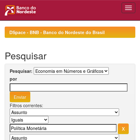
Skip
navigation
DSpace - BNB - Banco do Nordeste do Brasil
Pesquisar
Pesquisar:
por
Filtros correntes: