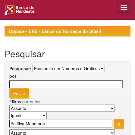
Skip
navigation
DSpace - BNB - Banco do Nordeste do Brasil
Pesquisar
Pesquisar:
por
Filtros correntes: