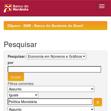
Skip
navigation
DSpace - BNB - Banco do Nordeste do Brasil
Pesquisar
Pesquisar:
por
Filtros correntes: