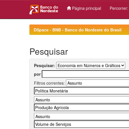
Página principal
Percorrer
Skip
navigation
DSpace - BNB - Banco do Nordeste do Brasil
Pesquisar
Pesquisar:
por
Filtros correntes: