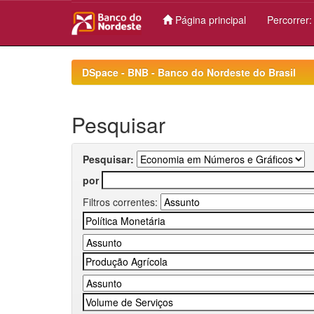
Página principal
Percorrer
Skip
navigation
DSpace - BNB - Banco do Nordeste do Brasil
Pesquisar
Pesquisar:
por
Filtros correntes: