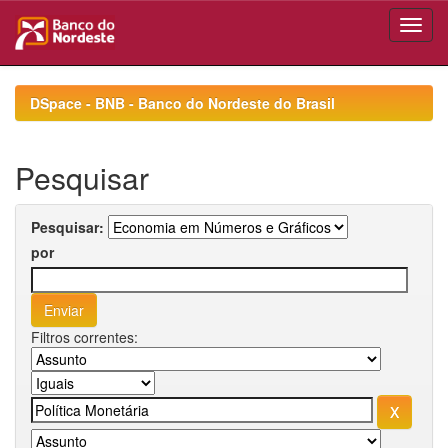
Skip
navigation
DSpace - BNB - Banco do Nordeste do Brasil
Pesquisar
Pesquisar:
por
Filtros correntes: