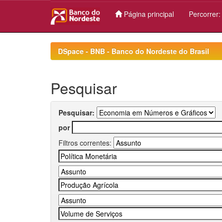
Página principal
Percorrer
Skip
navigation
DSpace - BNB - Banco do Nordeste do Brasil
Pesquisar
Pesquisar:
por
Filtros correntes: