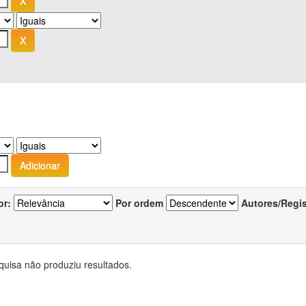
or:
Por ordem
Autores/Regi
quisa não produziu resultados.