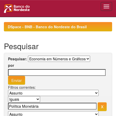
Skip
navigation
DSpace - BNB - Banco do Nordeste do Brasil
Pesquisar
Pesquisar:
por
Filtros correntes: