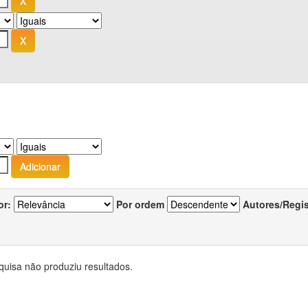
or:
Por ordem
Autores/Regi
quisa não produziu resultados.