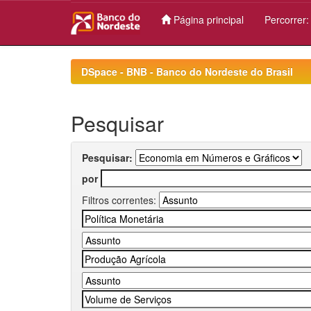
Página principal
Percorrer
Skip
navigation
DSpace - BNB - Banco do Nordeste do Brasil
Pesquisar
Pesquisar:
por
Filtros correntes: