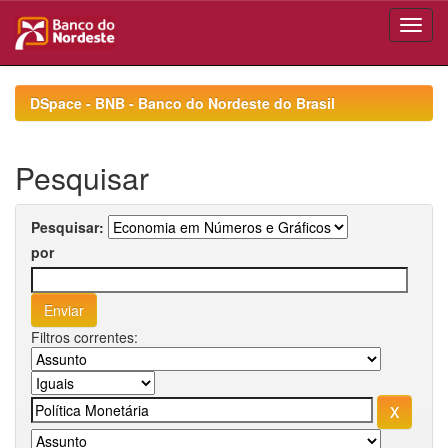
Skip
navigation
DSpace - BNB - Banco do Nordeste do Brasil
Pesquisar
Pesquisar:
por
Filtros correntes: