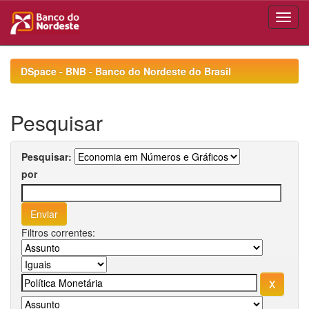
Skip
navigation
DSpace - BNB - Banco do Nordeste do Brasil
Pesquisar
Pesquisar:
por
Filtros correntes: