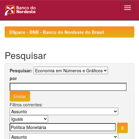
Skip
navigation
DSpace - BNB - Banco do Nordeste do Brasil
Pesquisar
Pesquisar:
por
Filtros correntes: