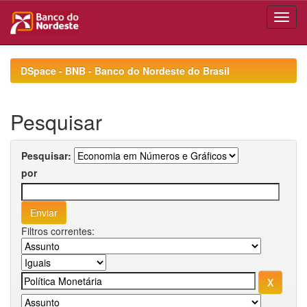
Skip
navigation
DSpace - BNB - Banco do Nordeste do Brasil
Pesquisar
Pesquisar:
por
Filtros correntes: