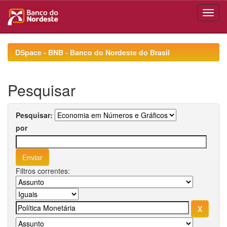
Skip
navigation
DSpace - BNB - Banco do Nordeste do Brasil
Pesquisar
Pesquisar:
por
Filtros correntes: