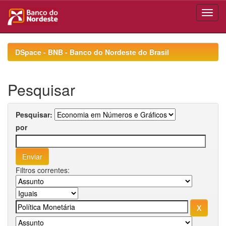
Skip
navigation
DSpace - BNB - Banco do Nordeste do Brasil
Pesquisar
Pesquisar:
por
Filtros correntes: