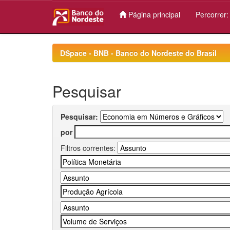
Página principal
Percorrer
Skip
navigation
DSpace - BNB - Banco do Nordeste do Brasil
Pesquisar
Pesquisar:
por
Filtros correntes: