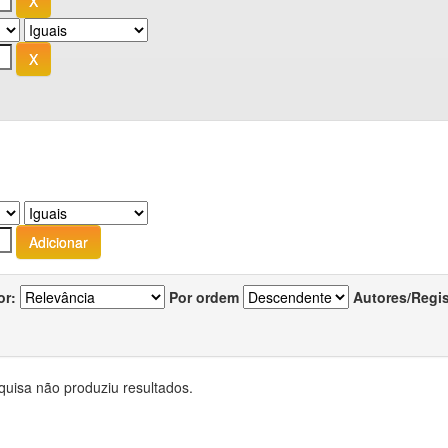
or:
Por ordem
Autores/Regi
quisa não produziu resultados.