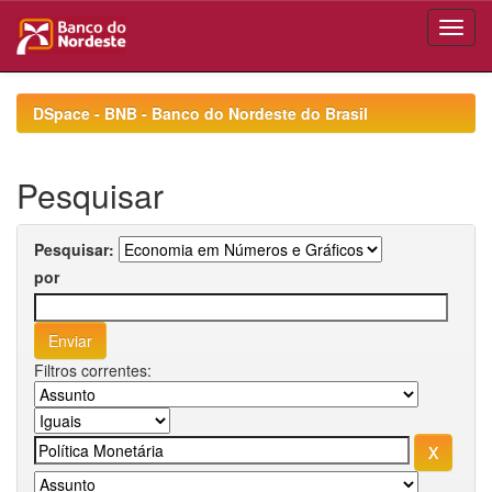
Skip
navigation
DSpace - BNB - Banco do Nordeste do Brasil
Pesquisar
Pesquisar:
por
Filtros correntes: