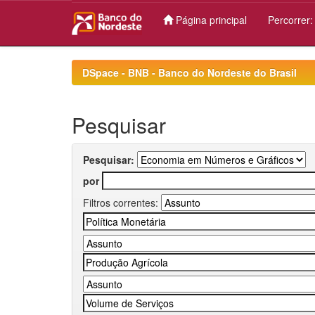
Página principal
Percorrer
Skip
navigation
DSpace - BNB - Banco do Nordeste do Brasil
Pesquisar
Pesquisar:
por
Filtros correntes: